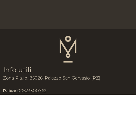
Info utili
Zona P.a.i.p. 85026, Palazzo San Gervasio (PZ)
P. iva:
00523300762
Tell:
+39 320 285 3531
Contatti
Cookie Policy
Dichiarazione sulla Privacy