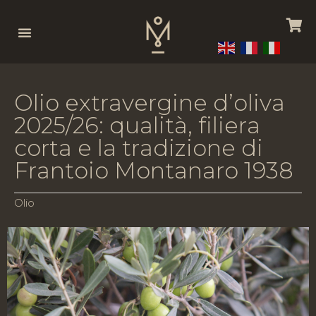
O
l
i
o
e
x
t
r
a
v
e
r
g
i
n
e
d
’
o
l
i
v
a
2
0
2
5
/
2
6
:
q
u
a
l
i
t
à
,
f
i
l
i
e
r
a
c
o
r
t
a
e
l
a
t
r
a
d
i
z
i
o
n
e
d
i
F
r
a
n
t
o
i
o
M
o
n
t
a
n
a
r
o
1
9
3
8
Olio