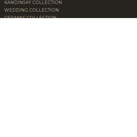
KANDINSKY COLLECTION
WEDDING COLLECTION
CERAMIC COLLECTION
Sitemap
HOME
AZIENDA
BLOG
CULTIVAR