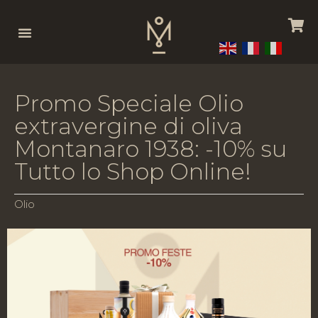
P
r
o
m
o
S
p
e
c
i
a
l
e
O
l
i
o
e
x
t
r
a
v
e
r
g
i
n
e
d
i
o
l
i
v
a
M
o
n
t
a
n
a
r
o
1
9
3
8
:
-
1
0
%
s
u
T
u
t
t
o
l
o
S
h
o
p
O
n
l
i
n
e
!
Olio