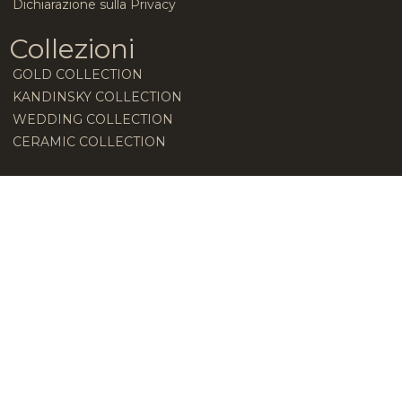
Dichiarazione sulla Privacy
Collezioni
GOLD COLLECTION
KANDINSKY COLLECTION
WEDDING COLLECTION
CERAMIC COLLECTION
Sitemap
HOME
AZIENDA
BLOG
CULTIVAR