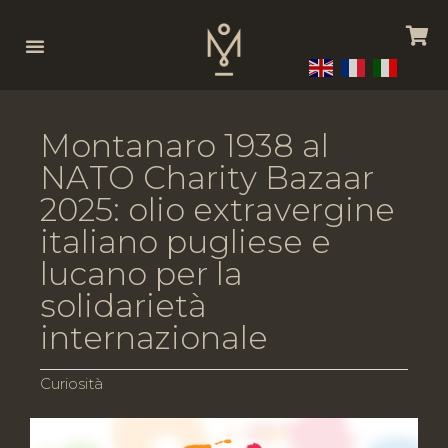
M
o
n
t
a
n
a
r
o
1
9
3
8
a
l
N
A
T
O
C
h
a
r
i
t
y
B
a
z
a
a
r
2
0
2
5
:
o
l
i
o
e
x
t
r
a
v
e
r
g
i
n
e
i
t
a
l
i
a
n
o
p
u
g
l
i
e
s
e
e
l
u
c
a
n
o
p
e
r
l
a
s
o
l
i
d
a
r
i
e
t
à
i
n
t
e
r
n
a
z
i
o
n
a
l
e
Curiosità