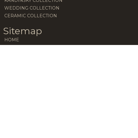
KANDINSKY COLLECTION
WEDDING COLLECTION
CERAMIC COLLECTION
Sitemap
HOME
AZIENDA
BLOG
CULTIVAR
Adimark.it ©
Realizzazione siti web