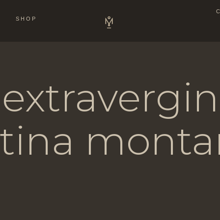
SHOP
 extravergin
atina monta